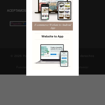
ACEPTAMOS TARJETAS
© 2026
Hardware & Software...
– Todos los derechos
reservados
Funciona con
WP
– Diseñado con el
Tema Customizr