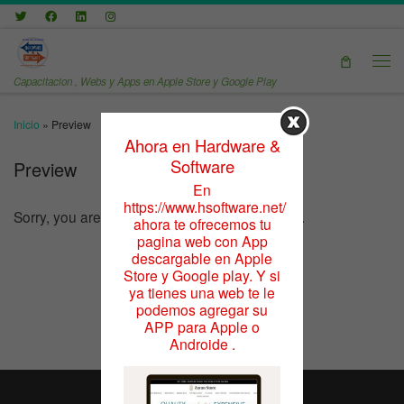
Saltar al contenido
Men
Capacitacion , Webs y Apps en Apple Store y Google Play
Inicio
»
Preview
Ahora en Hardware &
Software
Preview
En
https://www.hsoftware.net/
Sorry, you are not allowed to access this page.
ahora te ofrecemos tu
pagina web con App
descargable en Apple
Store y Google play. Y si
ya tienes una web te le
podemos agregar su
APP para Apple o
Androide .