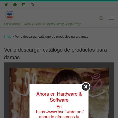
Saltar al contenido
Men
Capacitacion , Webs y Apps en Apple Store y Google Play
Inicio
»
Ver o descargar catálogo de productos para damas
Ver o descargar catálogo de productos para
damas
Ahora en Hardware &
Software
En
https://www.hsoftware.net/
ahora te ofrecemos tu