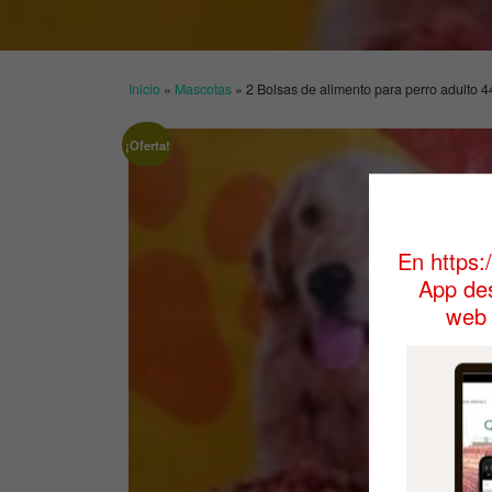
Inicio
»
Mascotas
»
2 Bolsas de alimento para perro adulto 4
¡Oferta!