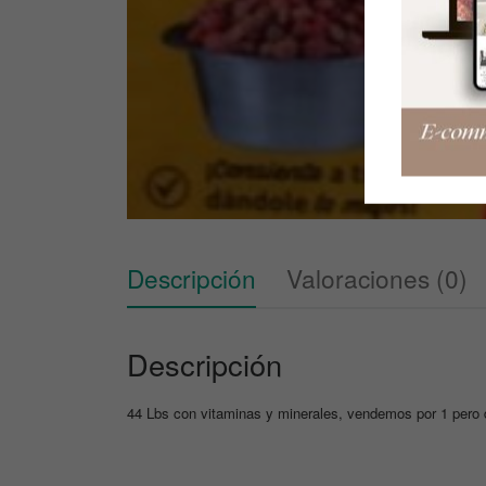
Descripción
Valoraciones (0)
Descripción
44 Lbs con vitaminas y minerales, vendemos por 1 pero d