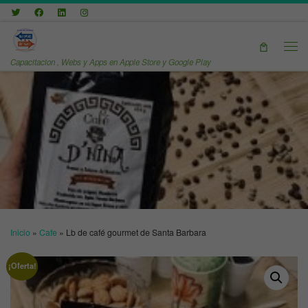
Saltar al contenido
Men
Capacitacion , Webs y Apps en Apple Store y Google Play
Inicio
»
Cafe
»
Lb de café gourmet de Santa Barbara
¡Oferta!