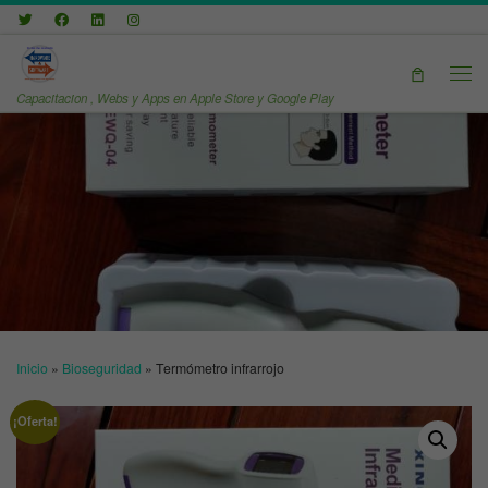
Saltar al contenido
Men
Capacitacion , Webs y Apps en Apple Store y Google Play
Inicio
»
Bioseguridad
»
Termómetro infrarrojo
¡Oferta!